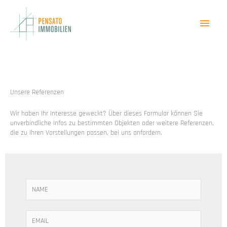
Zum
Inhalt
Haup
springen
Unsere Referenzen
Wir haben Ihr Interesse geweckt? Über dieses Formular können Sie
unverbindliche Infos zu bestimmten Objekten oder weitere Referenzen,
die zu Ihren Vorstellungen passen, bei uns anfordern.
N
a
m
e
E
*
-