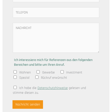
M
a
T
i
e
l
l
*
e
N
f
a
o
c
n
h
(
r
o
i
p
c
t
h
Ich interessiere mich für Referenzen aus den folgenden
i
t
Bereichen und bitte um Ihren Anruf.
o
(
n
o
Wohnen
Gewerbe
Investment
a
p
Spezial
Rückruf erwünscht
l
t
)
i
D
Ich habe die
Datenschutzhinweise
gelesen und
o
a
stimme diesen zu.
n
t
a
e
Nachricht senden
l
n
)
s